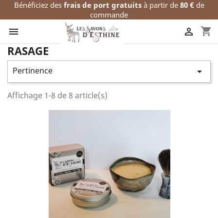
Bénéficiez des
frais de port gratuits
à partir de
80 €
de
commande
shopping_cart


RASAGE
Pertinence

Affichage 1-8 de 8 article(s)