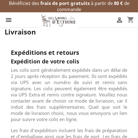
Bénéficiez des
frais de port gratuits
à partir de
80 €
de
commande
shopping_cart


Livraison
Expéditions et retours
Expédition de votre colis
Les colis sont généralement expédiés dans un délai de
2 jours après réception du paiement. Ils sont expédiés
via UPS avec un numéro de suivi et remis sans
signature. Les colis peuvent également être expédiés
via UPS Extra et remis contre signature. Veuillez nous
contacter avant de choisir ce mode de livraison, car il
induit des frais supplémentaires. Quel que soit le
mode de livraison choisi, nous vous envoyons un lien
pour suivre votre colis en ligne.
Les frais d'expédition incluent les frais de préparation
et d'emballage ainsi que les frais de port. Les frais de