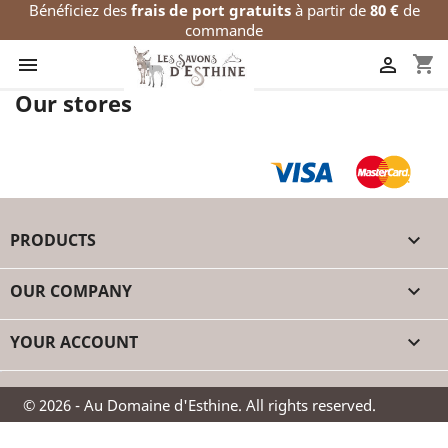
Bénéficiez des
frais de port gratuits
à partir de
80 €
de
commande
shopping_cart


Our stores
PRODUCTS

OUR COMPANY

YOUR ACCOUNT

© 2026 - Au Domaine d'Esthine. All rights reserved.