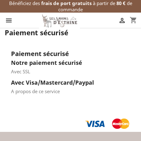
Bénéficiez des
frais de port gratuits
à partir de
80 €
de
commande
shopping_cart


Paiement sécurisé
Paiement sécurisé
Notre paiement sécurisé
Avec SSL
Avec Visa/Mastercard/Paypal
A propos de ce service