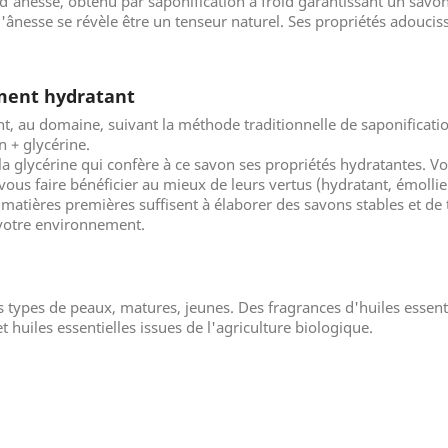
t d'ânesse, obtenu par saponification à froid garantissant un savon
 d'ânesse se révèle être un tenseur naturel. Ses propriétés adoucis
ement hydratant
, au domaine, suivant la méthode traditionnelle de saponification
n + glycérine.
 glycérine qui confère à ce savon ses propriétés hydratantes. Votr
ous faire bénéficier au mieux de leurs vertus (hydratant, émollien
matières premières suffisent à élaborer des savons stables et de t
 votre environnement.
 types de peaux, matures, jeunes. Des fragrances d'huiles esse
 huiles essentielles issues de l'agriculture biologique.