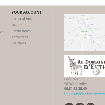
YOUR ACCOUNT
Personal info
Orders
Credit notes
ion
Addresses
Vouchers
Longrais
50740 Carolles
06.81.33.25.40
boutique@audomainedest