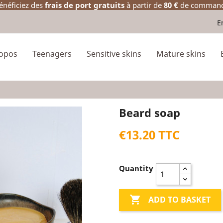
énéficiez des
frais de port gratuits
à partir de
80 €
de comman
E
ropos
Teenagers
Sensitive skins
Mature skins
Beard soap
€13.20 TTC
Quantity

ADD TO BASKET