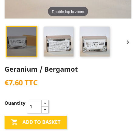
Double tap to zoom


Geranium / Bergamot
€7.60 TTC
Quantity

ADD TO BASKET